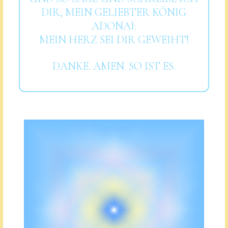
DIR, MEIN GELIEBTER KÖNIG
ADONAI:
MEIN HERZ SEI DIR GEWEIHT!
DANKE. AMEN. SO IST ES.