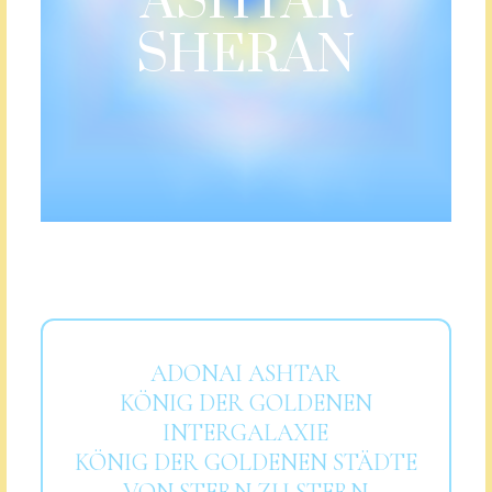
ASHTAR
SHERAN
ADONAI ASHTAR
KÖNIG DER GOLDENEN
INTERGALAXIE
KÖNIG DER GOLDENEN STÄDTE